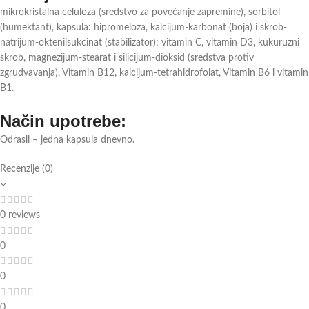
mikrokristalna celuloza (sredstvo za povećanje zapremine), sorbitol
(humektant), kapsula: hipromeloza, kalcijum-karbonat (boja) i skrob-
natrijum-oktenilsukcinat (stabilizator); vitamin C, vitamin D3, kukuruzni
skrob, magnezijum-stearat i silicijum-dioksid (sredstva protiv
zgrudvavanja), Vitamin B12, kalcijum-tetrahidrofolat, Vitamin B6 i vitamin
B1.
Način upotrebe:
Odrasli – jedna kapsula dnevno.
Recenzije (0)
0 reviews
0
0
0