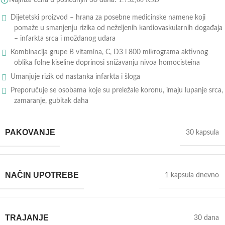
Dijetetski proizvod – hrana za posebne medicinske namene koji
pomaže u smanjenju rizika od neželjenih kardiovaskularnih događaja
– infarkta srca i moždanog udara
Kombinacija grupe B vitamina, C, D3 i 800 mikrograma aktivnog
oblika folne kiseline doprinosi snižavanju nivoa homocisteina
Umanjuje rizik od nastanka infarkta i šloga
Preporučuje se osobama koje su preležale koronu, imaju lupanje srca,
zamaranje, gubitak daha
PAKOVANJE
30 kapsula
NAČIN UPOTREBE
1 kapsula dnevno
TRAJANJE
30 dana