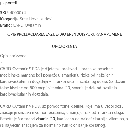
Uporedi
SKU:
4000094
Kategorija:
Srce i krvni sudovi
Brand:
CARDIOvitamin
OPIS PROIZVODA
RECENZIJE (0)
O BRENDU
ISPORUKA
NAPOMENE
UPOZORENJA
Opis proizvoda
CARDIOvitamin
FD3
je dijetetski proizvod – hrana za posebne
®
medicinske namene koji pomaže u smanjenju rizika od neželjenih
kardiovaskularnih događaja – infarkta srca i moždanog udara. Sa dozam
folne kiseline od 800 mcg i vitamina D3, smanjuje rizik od ozbiljnih
kardiovaskularnih događaja.
CARDIOvitamin
FD3
, uz pomoć folne kiseline, koje ima u većoj dozi,
®
značajnije snižava nivo homocisteina, umanjuje rizik od infarkta i šloga.
Benefit je što sadrži
vitamin D3
, kao jedan od najdeficitarnijih vitamina, a
sa najvećim značajem za normalno funkcionisanje koštanog,