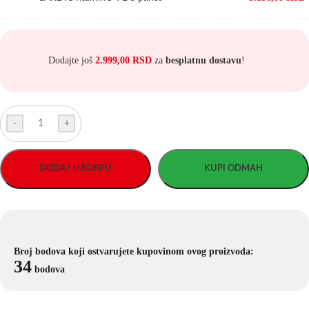
Dodajte još
2.999,00
RSD
za
besplatnu dostavu
!
-
+
DODAJ U KORPU
KUPI ODMAH
Broj bodova koji ostvarujete kupovinom ovog proizvoda:
34
bodova