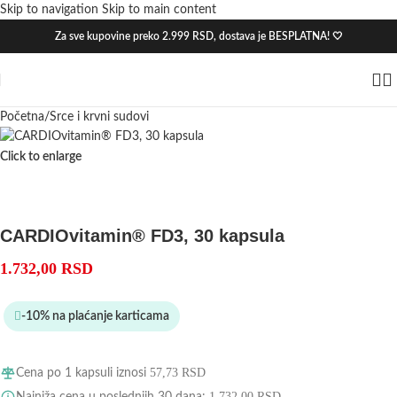
Skip to navigation
Skip to main content
Hot
Hot
Za sve kupovine preko 2.999 RSD, dostava je BESPLATNA! 🤍
Hot
Početna
/
Srce i krvni sudovi
Click to enlarge
CARDIOvitamin® FD3, 30 kapsula
1.732,00
RSD
-10% na plaćanje karticama
57,73
RSD
Cena po 1 kapsuli iznosi
1.732,00
RSD
Najniža cena u poslednjih 30 dana: