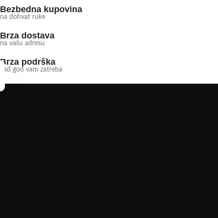
Bezbedna kupovina
na dohvat ruke
Brza dostava
na vašu adresu
Brza podrška
kad god vam zatreba