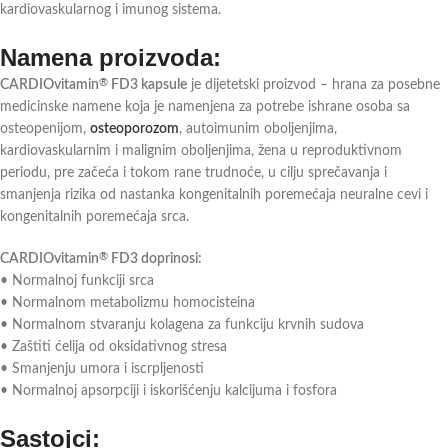
kardiovaskularnog i imunog sistema.
Namena proizvoda:
CARDIOvitamin
FD3 kapsule
je dijetetski proizvod – hrana za posebne
®
medicinske namene koja je namenjena za potrebe ishrane osoba sa
osteopenijom,
osteoporozom
, autoimunim oboljenjima,
kardiovaskularnim i malignim oboljenjima, žena u reproduktivnom
periodu, pre začeća i tokom rane trudnoće, u cilju sprečavanja i
smanjenja rizika od nastanka kongenitalnih poremećaja neuralne cevi i
kongenitalnih poremećaja srca.
CARDIOvitamin
FD3 doprinosi:
®
• Normalnoj funkciji srca
• Normalnom metabolizmu homocisteina
• Normalnom stvaranju kolagena za funkciju krvnih sudova
• Zaštiti ćelija od oksidativnog stresa
• Smanjenju umora i iscrpljenosti
• Normalnoj apsorpciji i iskorišćenju kalcijuma i fosfora
Sastojci: