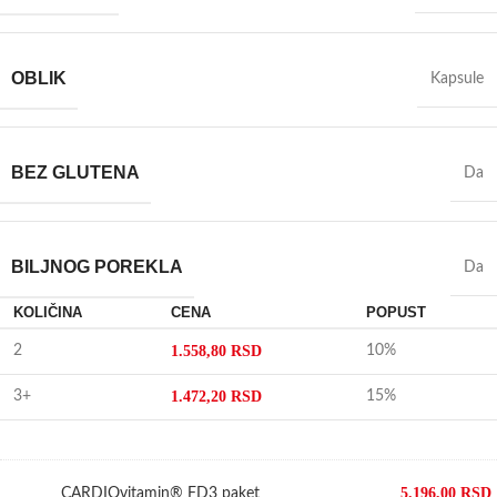
OBLIK
Kapsule
BEZ GLUTENA
Da
BILJNOG POREKLA
Da
KOLIČINA
CENA
POPUST
2
1.558,80
RSD
10%
3+
1.472,20
RSD
15%
5.196,00
RSD
CARDIOvitamin® FD3 paket