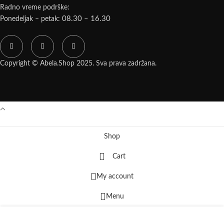
Radno vreme podrške:
08.30 – 16.30
Ponedeljak – petak:
Copyright © Abela.Shop 2025. Sva prava zadržana.
Facebook
Instagram
Viber
Shop
Cart
My account
Menu