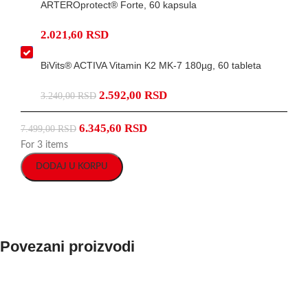
ARTEROprotect® Forte, 60 kapsula
2.021,60
RSD
BiVits® ACTIVA Vitamin K2 MK-7 180µg, 60 tableta
2.592,00
RSD
3.240,00
RSD
6.345,60
RSD
7.499,00
RSD
For 3 items
DODAJ U KORPU
Povezani proizvodi