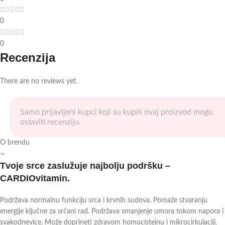
0
0
Recenzija
There are no reviews yet.
Samo prijavljeni kupci koji su kupili ovaj proizvod mogu
ostaviti recenziju.
O brendu
Tvoje srce zaslužuje najbolju podršku –
CARDIOvitamin.
Podržava normalnu funkciju srca i krvnih sudova. Pomaže stvaranju
energije ključne za srčani rad. Podržava smanjenje umora tokom napora i
svakodnevice. Može doprineti zdravom homocisteinu i mikrocirkulaciji.