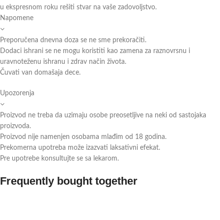
u ekspresnom roku rešiti stvar na vaše zadovoljstvo.
Napomene
Preporučena dnevna doza se ne sme prekoračiti.
Dodaci ishrani se ne mogu koristiti kao zamena za raznovrsnu i
uravnoteženu ishranu i zdrav način života.
Čuvati van domašaja dece.
Upozorenja
Proizvod ne treba da uzimaju osobe preosetljive na neki od sastojaka
proizvoda.
Proizvod nije namenjen osobama mlađim od 18 godina.
Prekomerna upotreba može izazvati laksativni efekat.
Pre upotrebe konsultujte se sa lekarom.
Frequently bought together