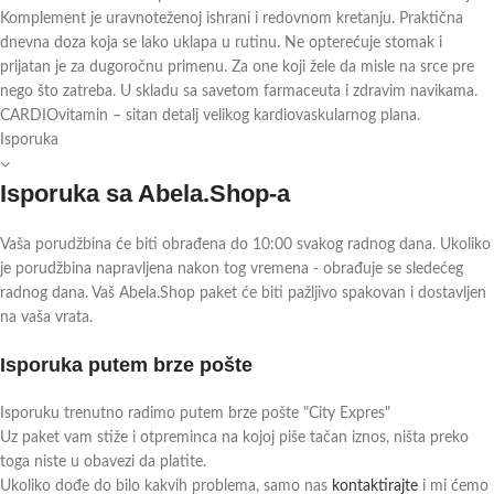
Komplement je uravnoteženoj ishrani i redovnom kretanju. Praktična
dnevna doza koja se lako uklapa u rutinu. Ne opterećuje stomak i
prijatan je za dugoročnu primenu. Za one koji žele da misle na srce pre
nego što zatreba. U skladu sa savetom farmaceuta i zdravim navikama.
CARDIOvitamin – sitan detalj velikog kardiovaskularnog plana.
Isporuka
Isporuka sa Abela.Shop-a
Vaša porudžbina će biti obrađena do 10:00 svakog radnog dana. Ukoliko
je porudžbina napravljena nakon tog vremena - obrađuje se sledećeg
radnog dana. Vaš Abela.Shop paket će biti pažljivo spakovan i dostavljen
na vaša vrata.
Isporuka putem brze pošte
Isporuku trenutno radimo putem brze pošte "City Expres"
Uz paket vam stiže i otpreminca na kojoj piše tačan iznos, ništa preko
toga niste u obavezi da platite.
Ukoliko dođe do bilo kakvih problema, samo nas
kontaktirajte
i mi ćemo