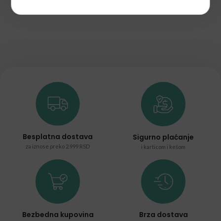
Besplatna dostava
Sigurno plaćanje
za iznose preko 2.999 RSD
i karticom i kešom
Bezbedna kupovina
Brza dostava