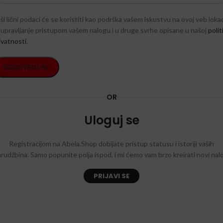
ši lični podaci će se koristiti kao podrška vašem iskustvu na ovoj veb lokaci
 upravljanje pristupom vašem nalogu i u druge svrhe opisane u našoj
polit
ivatnosti
.
REGISTRUJ SE
OR
Uloguj se
Registracijom na Abela.Shop dobijate pristup statusu i istoriji vaših
rudžbina. Samo popunite polja ispod, i mi ćemo vam brzo kreirati novi nal
PRIJAVI SE