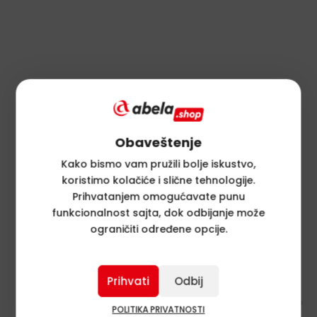
Obaveštenje
Kako bismo vam pružili bolje iskustvo,
koristimo kolačiće i slične tehnologije.
Prihvatanjem omogućavate punu
funkcionalnost sajta, dok odbijanje može
ograničiti određene opcije.
Prihvati
Odbij
POLITIKA PRIVATNOSTI