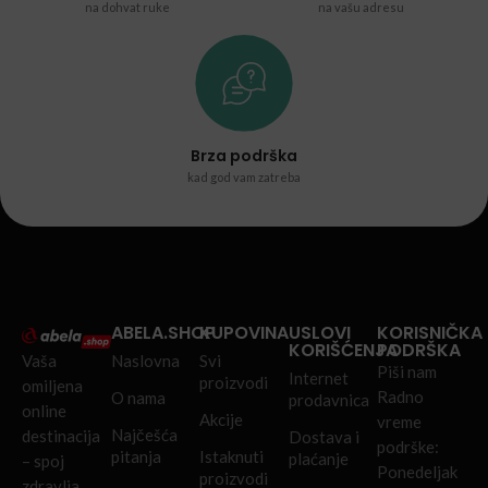
na dohvat ruke
na vašu adresu
Brza podrška
kad god vam zatreba
ABELA.SHOP
KUPOVINA
USLOVI
KORISNIČKA
KORIŠĆENJA
PODRŠKA
Vaša
Naslovna
Svi
Piši nam
Internet
proizvodi
omiljena
Radno
O nama
prodavnica
online
Akcije
vreme
Najčešća
destinacija
Dostava i
podrške:
pitanja
Istaknuti
plaćanje
– spoj
Ponedeljak
proizvodi
zdravlja,