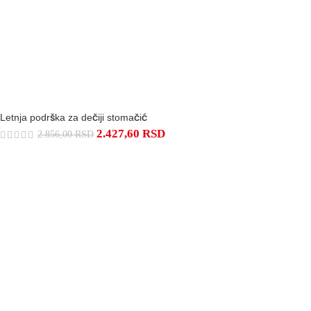
Letnja podrška za dečiji stomačić
2.427,60
RSD
2.856,00
RSD