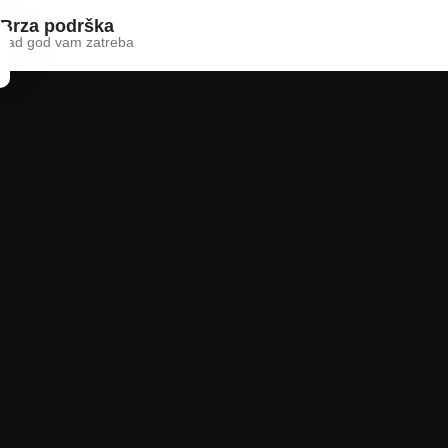
Brza podrška
kad god vam zatreba