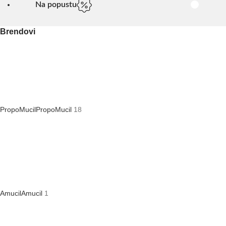
Na popustu
Brendovi
PropoMucil
PropoMucil
18
Amucil
Amucil
1