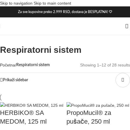
Skip to navigation
Skip to main content
Hot
Akcija
Za sve kupovine preko 2.999 RSD, dostava je BESPLATNA! 🤍
Respiratorni sistem
Početna
/
Showing 1–12 of 28 results
Respiratorni sistem
Prikaži sidebar
HERBIKO® SA
PropoMucil® za
MEDOM, 125 ml
pušače, 250 ml