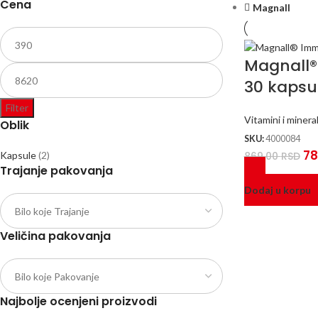
Cena
Magnall
Magnall
30 kapsu
Filter
Vitamini i mineral
Oblik
SKU:
4000084
78
Kapsule
(2)
869,00
RSD
Trajanje pakovanja
Dodaj u korpu
Veličina pakovanja
Najbolje ocenjeni proizvodi