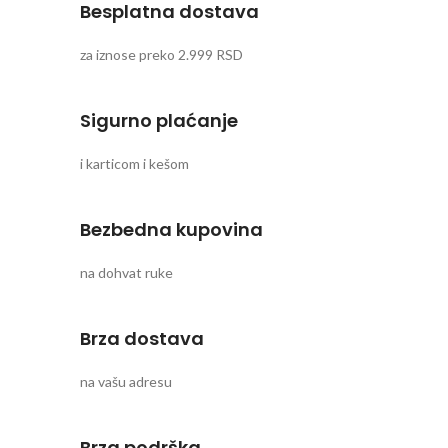
Besplatna dostava
za iznose preko 2.999 RSD
Sigurno plaćanje
i karticom i kešom
Bezbedna kupovina
na dohvat ruke
Brza dostava
na vašu adresu
Brza podrška