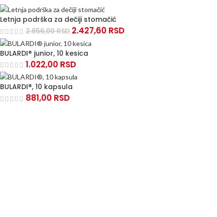
Letnja podrška za dečiji stomačić
2.427,60
RSD
2.856,00
RSD
BULARDI® junior, 10 kesica
1.022,00
RSD
BULARDI®, 10 kapsula
881,00
RSD