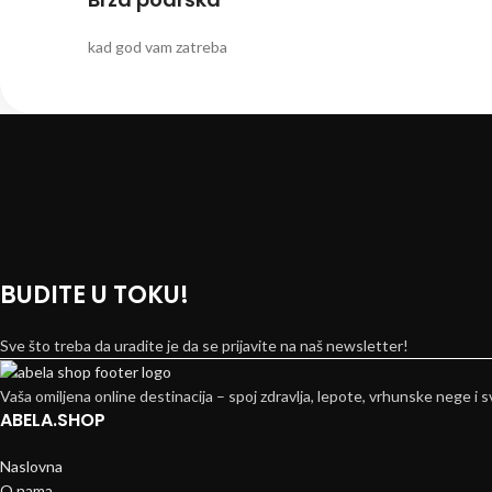
kad god vam zatreba
BUDITE U TOKU!
Sve što treba da uradite je da se prijavite na naš newsletter!
Vaša omiljena online destinacija – spoj zdravlja, lepote, vrhunske nege i s
ABELA.SHOP
Naslovna
O nama