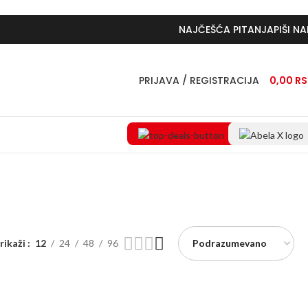
NAJČEŠĆA PITANJA
PIŠI N
PRIJAVA / REGISTRACIJA
0,00
R
rikaži
12
24
48
96