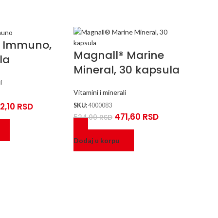
® Immuno,
Magnall® Marine
la
Mineral, 30 kapsula
i
Vitamini i minerali
2,10
RSD
SKU:
4000083
471,60
RSD
524,00
RSD
Dodaj u korpu