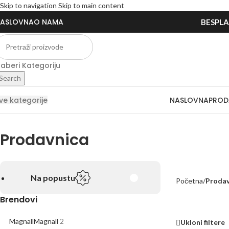
Skip to navigation
Skip to main content
ASLOVNA
O NAMA
BESPLAT
Akcija
Akcija
zaberi Kategoriju
Search
NASLOVNA
PROD
ve kategorije
Prodavnica
Na popustu
Početna
/
Prodav
Brendovi
Magnall
Magnall
2
Ukloni filtere