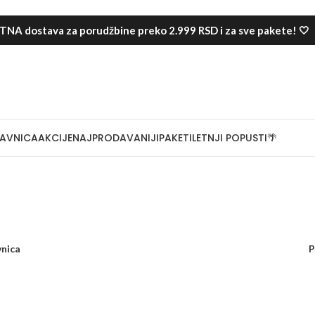
NA dostava za porudžbine preko 2.999 RSD i za sve pakete! 🤍
AVNICA
AKCIJE
NAJPRODAVANIJI
PAKETI
LETNJI POPUSTI🌴
nica
P