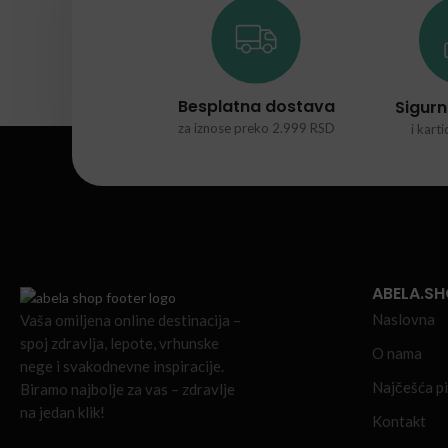
Besplatna dostava
Sigurn
za iznose preko 2.999 RSD
i kart
ABELA.S
Naslovna
Vaša omiljena online destinacija –
spoj zdravlja, lepote, vrhunske
O nama
nege i svakodnevne inspiracije.
Najčešća pi
Biramo najbolje za vas – zdravlje
na jedan klik!
Kontakt