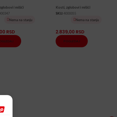
zglobovi i mišići
Kosti, zglobovi i mišići
000347
SKU:
4000055
Nema na stanju
Nema na stanju
,00
RSD
2.839,00
RSD
OGLEDAJ
POGLEDAJ