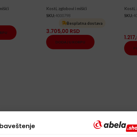
mišići
Kosti, zglobovi i mišići
Kosti, 
SKU:
4000798
SKU:
4
Besplatna dostava
3.705,00
RSD
ORPU
1.217
DODAJ U KORPU
P
baveštenje