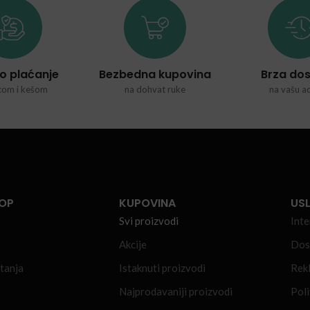
o plaćanje
Bezbedna kupovina
Brza do
icom i kešom
na dohvat ruke
na vašu a
HOP
KUPOVINA
USL
Svi proizvodi
Inte
Akcije
Dost
tanja
Istaknuti proizvodi
Rek
Najprodavaniji proizvodi
Poli