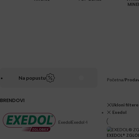
MINE
Na popustu
Početna
/
Prodav
BRENDOVI
Ukloni filtere
Exedol
Exedol
Exedol
4
EXEDOL® ZGLOB