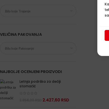
Ka
te
sa
VELIČINA PAKOVANJA
NAJBOLJE OCENJENI PROIZVODI
Letnja podrška za dečiji
stomačić
2.427,60
RSD
2.856,00
RSD