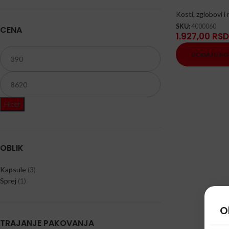
Kosti, zglobovi i 
SKU:
4000060
CENA
1.927,00
RSD
DODAJ U K
Filter
OBLIK
Kapsule
(3)
Sprej
(1)
O
TRAJANJE PAKOVANJA