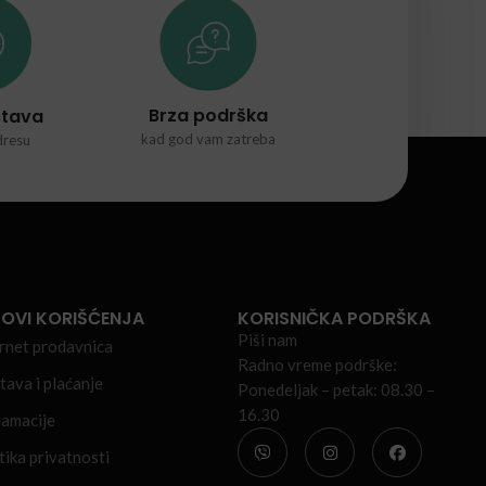
Brza podrška
stava
kad god vam zatreba
dresu
OVI KORIŠĆENJA
KORISNIČKA PODRŠKA
Piši nam
rnet prodavnica
Radno vreme podrške:
ava i plaćanje
Ponedeljak – petak:
08.30 –
16.30
lamacije
tika privatnosti