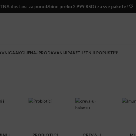
NA dostava za porudžbine preko 2.999 RSD i za sve pakete! 🤍
AVNICA
AKCIJE
NAJPRODAVANIJI
PAKETI
LETNJI POPUSTI🌴
INI I
PROBIOTICI
CREVA U
IM