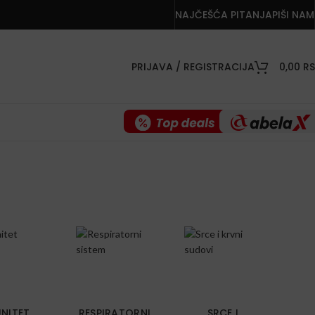
NAJČEŠĆA PITANJA
PIŠI NAM
PRIJAVA / REGISTRACIJA
0,00
R
UNITET
RESPIRATORNI
SRCE I
M