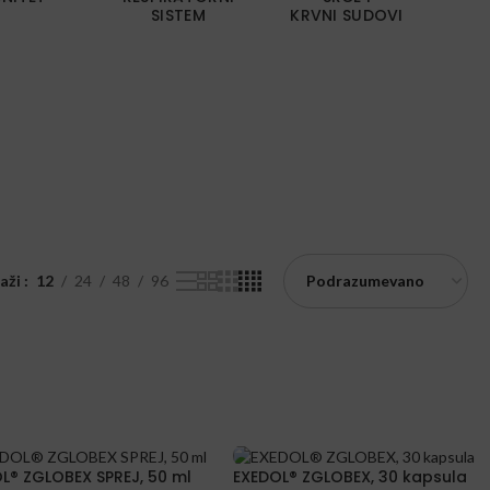
SISTEM
KRVNI SUDOVI
Z
kaži
12
24
48
96
L® ZGLOBEX SPREJ, 50 ml
EXEDOL® ZGLOBEX, 30 kapsula