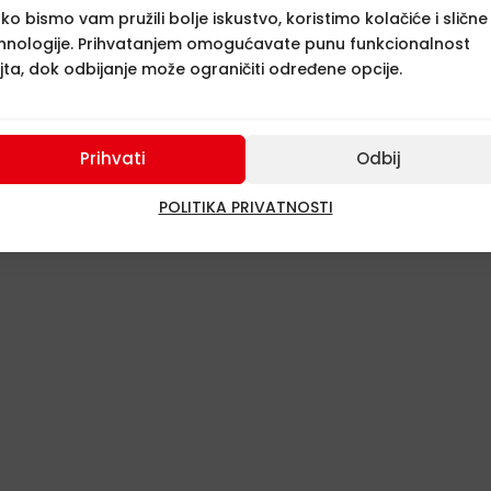
ko bismo vam pružili bolje iskustvo, koristimo kolačiće i slične
hnologije. Prihvatanjem omogućavate punu funkcionalnost
jta, dok odbijanje može ograničiti određene opcije.
Prihvati
Odbij
POLITIKA PRIVATNOSTI