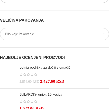
VELIČINA PAKOVANJA
NAJBOLJE OCENJENI PROIZVODI
Letnja podrška za dečiji stomačić
2.427,60
RSD
2.856,00
RSD
BULARDI® junior, 10 kesica
1.022,00
RSD