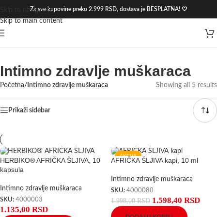
Za sve kupovine preko 2.999 RSD, dostava je BESPLATNA! 🤍
Skip to navigation
Skip to main content
Intimno zdravlje muškaraca
Početna
/
Intimno zdravlje muškaraca
Showing all 5 results
Prikaži sidebar
AKCIJA
HERBIKO® AFRIČKA ŠLJIVA, 10
AFRIČKA ŠLJIVA kapi, 10 ml
kapsula
Intimno zdravlje muškaraca
Intimno zdravlje muškaraca
SKU:
4000080
1.598,40
RSD
SKU:
4000003
1.998,00
RSD
1.135,00
RSD