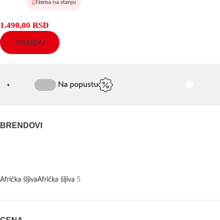
Nema na stanju
1.490,00
RSD
POGLEDAJ
Na popustu
BRENDOVI
Afrička šljiva
Afrička šljiva
5