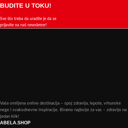
BUDITE U TOKU!
Sve što treba da uradite je da se
prijavite na naš newsletter!
Vaša omiljena online destinacija – spoj zdravlja, lepote, vrhunske
nege i svakodnevne inspiracije. Biramo najbolje za vas – zdravlje na
jedan klik!
ABELA.SHOP