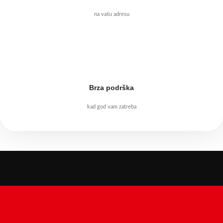
na vašu adresu
Brza podrška
kad god vam zatreba