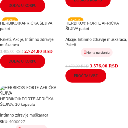
DODAJ U KORPU
DODAJ U KORPU
AKCIJA
AKCIJA
HERBIKO® AFRIČKA ŠLJIVA
HERBIKO® FORTE AFRIČKA
paket
ŠLJIVA paket
Paketi
,
Akcije
,
Intimno zdravlje
Akcije
,
Intimno zdravlje muškaraca
,
muškaraca
Paketi
2.724,00
RSD
3.405,00
RSD
Nema na stanju
DODAJ U KORPU
3.576,00
RSD
4.470,00
RSD
PROČITAJ VIŠE
HERBIKO® FORTE AFRIČKA
ŠLJIVA, 10 kapsula
Intimno zdravlje muškaraca
SKU:
4000027