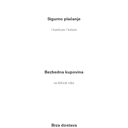
Sigurno plaćanje
i karticom i kešom
Bezbedna kupovina
na dohvat ruke
Brza dostava