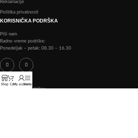
Reklamacije
Politika privatnosti
KORISNIČKA PODRŠKA
Piši nam
Radno vreme podrške:
Ponedeljak – petak:
08.30 – 16.30
Piši nam
Shop
Cart
My account
Menu
Radno vreme podrške:
Ponedeljak – petak:
08.30 – 16.30
Copyright © Abela.Shop 2025. Sva prava zadržana.