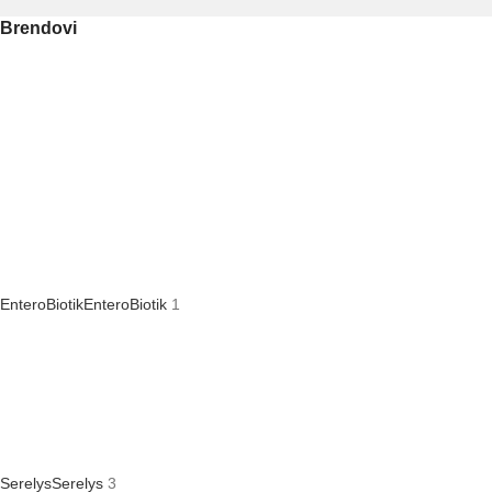
Brendovi
EnteroBiotik
EnteroBiotik
1
Serelys
Serelys
3