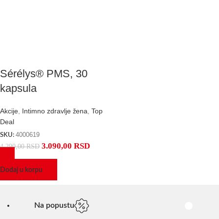
Sérélys® PMS, 30
kapsula
Akcije
,
Intimno zdravlje žena
,
Top
Deal
4000619
SKU:
3.090,00
RSD
4.290,00
RSD
Dodaj u korpu
Na popustu