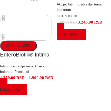
Akcije
,
Intimno zdravlje žena
,
Istaknuto
4000618
SKU:
-
3.246,00
RSD
4.446,00
RSD
Dodaj u korpu
+
DODAJ U KORPU
EnteroBiotik® Intima
Intimno zdravlje žena
,
Creva u
balansu
,
Probiotici
1.350,00
RSD
–
1.990,00
RSD
Izaberi opciju