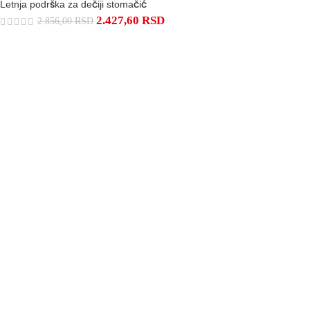
Letnja podrška za dečiji stomačić
2.427,60
RSD
2.856,00
RSD