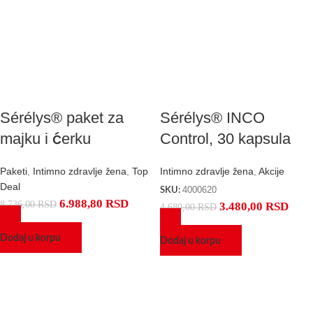
Sérélys® paket za
Sérélys® INCO
majku i ćerku
Control, 30 kapsula
Paketi
,
Intimno zdravlje žena
,
Top
Intimno zdravlje žena
,
Akcije
Deal
4000620
SKU:
6.988,80
RSD
8.736,00
RSD
3.480,00
RSD
4.680,00
RSD
Dodaj u korpu
Dodaj u korpu