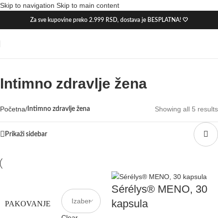
Skip to navigation
Skip to main content
Akcija
Akcija
Akcija
Akcija
Za sve kupovine preko 2.999 RSD, dostava je BESPLATNA! 🤍
Intimno zdravlje žena
Početna
/
Showing all 5 results
Intimno zdravlje žena
Prikaži sidebar
Sérélys® MENO, 30
kapsula
PAKOVANJE
Clear