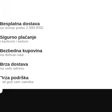
Besplatna dostava
za iznose preko 2.999 RSD
Sigurno plaćanje
i karticom i kešom
Bezbedna kupovina
na dohvat ruke
Brza dostava
na vašu adresu
Brza podrška
kad god vam zatreba