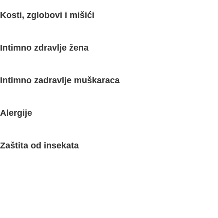
Kosti, zglobovi i mišići
Intimno zdravlje žena
Intimno zadravlje muškaraca
Alergije
Zaštita od insekata