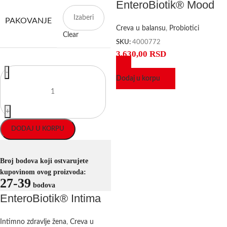
EnteroBiotik® Mood
PAKOVANJE
Creva u balansu
,
Probiotici
Clear
SKU:
4000772
3.630,00
RSD
-
Dodaj u korpu
+
DODAJ U KORPU
Broj bodova koji ostvarujete
kupovinom ovog proizvoda:
27-39
bodova
EnteroBiotik® Intima
Intimno zdravlje žena
,
Creva u