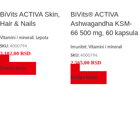
BiVits ACTIVA Skin,
BiVits® ACTIVA
Hair & Nails
Ashwagandha KSM-
66 500 mg, 60 kapsula
Vitamini i minerali
,
Lepota
SKU:
4000794
Imunitet
,
Vitamini i minerali
3.102,00
RSD
SKU:
4000796
2.565,00
RSD
Dodaj u korpu
Dodaj u korpu