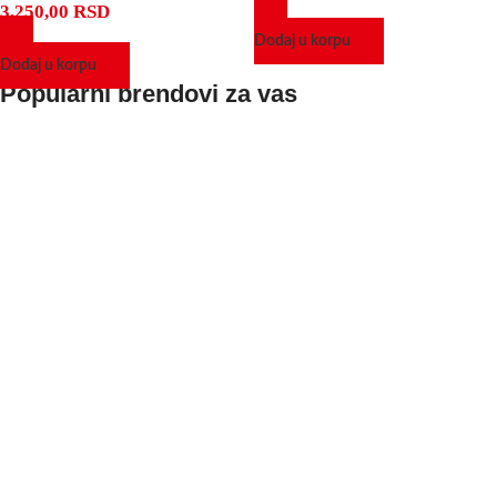
3.250,00
RSD
Dodaj u korpu
Dodaj u korpu
Popularni brendovi za vas
Bulardi
Herbafast
Tensilen