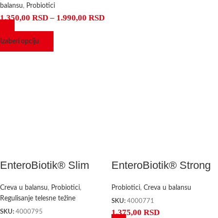
balansu
,
Probiotici
1.350,00
RSD
–
1.990,00
RSD
Izaberi opciju
EnteroBiotik® Slim
EnteroBiotik® Strong
Creva u balansu
,
Probiotici
,
Probiotici
,
Creva u balansu
Regulisanje telesne težine
SKU:
4000771
1.375,00
RSD
SKU:
4000795