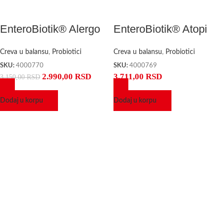
EnteroBiotik® Alergo
EnteroBiotik® Atopi
Creva u balansu
,
Probiotici
Creva u balansu
,
Probiotici
SKU:
4000770
SKU:
4000769
2.990,00
RSD
3.711,00
RSD
3.150,00
RSD
Dodaj u korpu
Dodaj u korpu