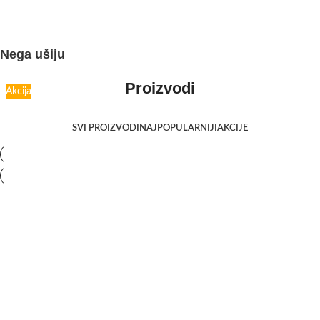
Nega ušiju
Proizvodi
Akcija
SVI PROIZVODI
NAJPOPULARNIJI
AKCIJE