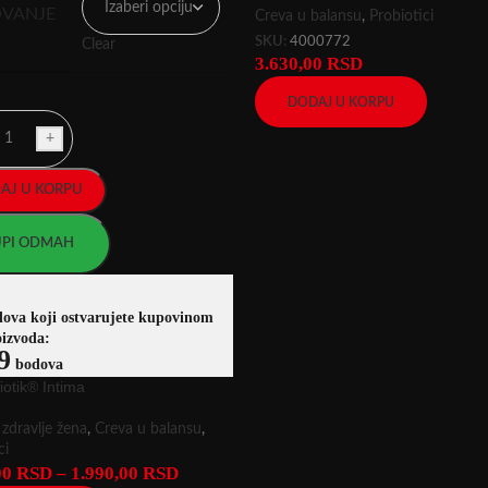
VANJE
Creva u balansu
,
Probiotici
SKU:
4000772
Clear
3.630,00
RSD
DODAJ U KORPU
+
AJ U KORPU
PI ODMAH
dova koji ostvarujete kupovinom
oizvoda:
9
bodova
iotik® Intima
zdravlje žena
,
Creva u balansu
,
ci
00
RSD
–
1.990,00
RSD