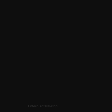
Povezani proizvodi
EnteroBiotik® Atopi