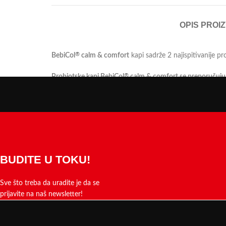
OPIS PROI
BebiCol
calm & comfort
kapi sadrže 2 najispitivanije 
®
Probiotske kapi BebiCol
calm & comfort se preporučuju 
®
• kod grčeva i nakupljanja gasova
• za održavanje balansa crvene mikrobiote
ESPGHAN (Evropsko Udruženje Pedijatara Gastroenterolog
Studije su pokazale da bebe koje pate od grčeva imaju sm
BUDITE U TOKU!
Način upotrebe za novorođenčad,
Sve što treba da uradite je da se
• 14 kapi jednom dnevno, za grčeve i funkcionalni bol u
prijavite na naš newsletter!
Pre upotrebe obavezno promućkati. Opalescentan (zamućen
hranom ili napicima i tako popiti. Pipeta ne treba da s