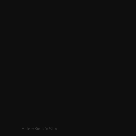
EnteroBiotik® Slim
BULARDI® D3,