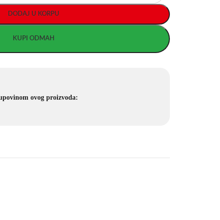
DODAJ U KORPU
KUPI ODMAH
kupovinom ovog proizvoda: