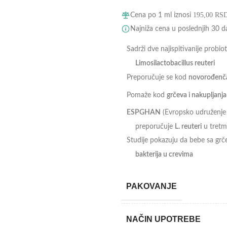
195,00
RS
Cena po 1 ml iznosi
Najniža cena u poslednjih 30 
Sadrži dve najispitivanije probio
Limosilactobacillus reuteri
Preporučuje se kod
novorođenča
Pomaže kod
grčeva i nakupljan
ESPGHAN
(Evropsko udruženje p
preporučuje
L. reuteri
u tretm
Studije pokazuju da bebe sa gr
bakterija u crevima
PAKOVANJE
NAČIN UPOTREBE