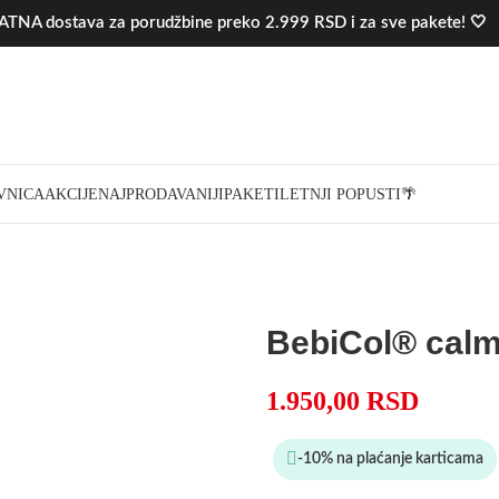
TNA dostava za porudžbine preko 2.999 RSD i za sve pakete! 🤍
VNICA
AKCIJE
NAJPRODAVANIJI
PAKETI
LETNJI POPUSTI🌴
BebiCol® calm
1.950,00
RSD
-10% na plaćanje karticama