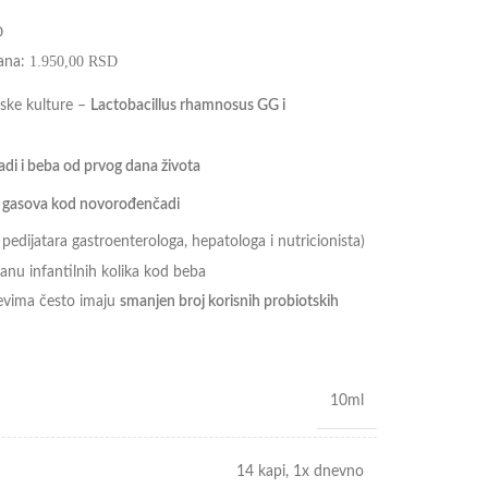
D
1.950,00
RSD
dana:
tske kulture –
Lactobacillus rhamnosus GG i
di i beba od prvog dana života
ja gasova kod novorođenčadi
edijatara gastroenterologa, hepatologa i nutricionista)
anu infantilnih kolika kod beba
čevima često imaju
smanjen broj korisnih probiotskih
10ml
14 kapi, 1x dnevno