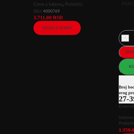
PAKO
Creva u balansu
,
Probiotici
SKU:
4000769
3.711,00
RSD
DODAJ U KORPU
-
DOD
KU
Broj bo
ovog pr
27-3
EnteroB
Intimno 
Probioti
1.350,