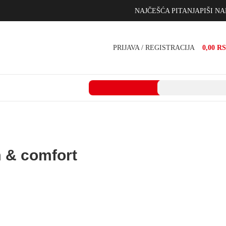
NAJČEŠĆA PITANJA
PIŠI N
PRIJAVA / REGISTRACIJA
0,00
R
 & comfort