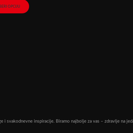
BERI OPCIJU
Besplatna dostava
ge i svakodnevne inspiracije. Biramo najbolje za vas – zdravlje na jed
za iznose preko 2.999 RSD