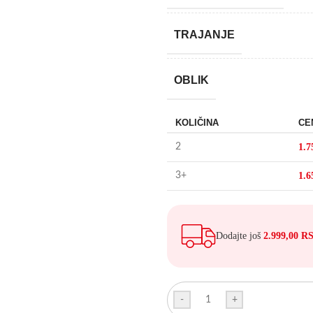
TRAJANJE
OBLIK
KOLIČINA
CE
2
1.7
3+
1.6
Dodajte još
2.999,00
R
-
+