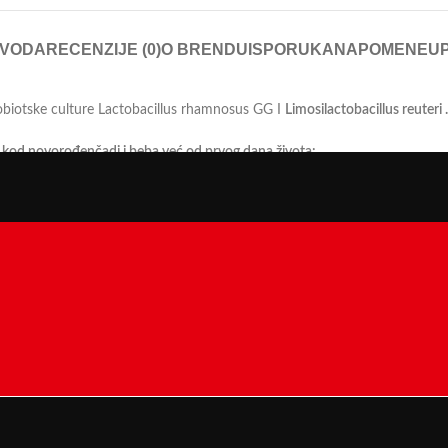
ZVODA
RECENZIJE (0)
O BRENDU
ISPORUKA
NAPOMENE
U
probiotske culture Lactobacillus rhamnosus GG I
Limosilactobacillus reuteri .
kod novorođenčadi i beba već od prvog dana života:
a Hepatologa i Nutricionista) preporučuju L.reuteri u tretmanu infantil
anjen broj korisnih probiotskih bakterija u crevima.
 odojčad i decu:
 stomaku.
) izgled kapi nakon mućkanja je uobičajen i očekivan. Najbolje je uzeti
e upotrebljava za mešanje BebiCol® kapi sa drugom tečnošću ili hranom.