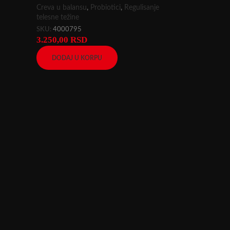
Creva u balansu
,
Probiotici
,
Regulisanje
Creva u balans
telesne težine
SKU:
4000081
1.108,00
RS
SKU:
4000795
3.250,00
RSD
DODAJ U 
DODAJ U KORPU