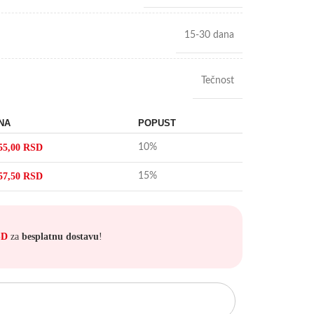
15-30 dana
Tečnost
NA
POPUST
55,00
RSD
10%
57,50
RSD
15%
SD
za
besplatnu dostavu
!