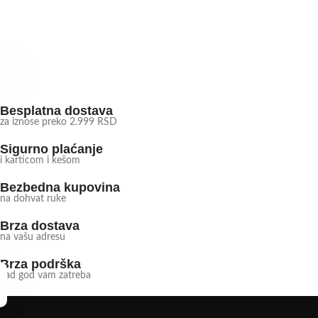
Besplatna dostava
za iznose preko 2.999 RSD
Sigurno plaćanje
i karticom i kešom
Bezbedna kupovina
na dohvat ruke
Brza dostava
na vašu adresu
Brza podrška
kad god vam zatreba