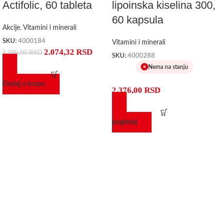
Actifolic, 60 tableta
lipoinska kiselina 300,
60 kapsula
Akcije
,
Vitamini i minerali
SKU:
4000184
Vitamini i minerali
2.074,32
RSD
3.096,00
RSD
SKU:
4000288
Nema na stanju
Dodaj u korpu
2.376,00
RSD
pogledaj