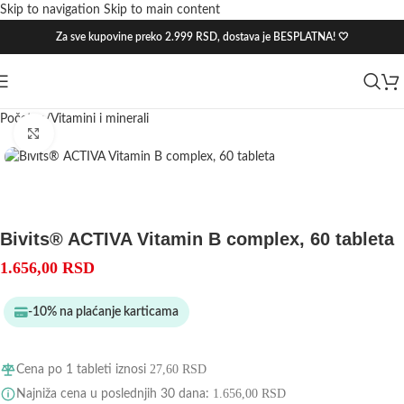
Skip to navigation
Skip to main content
Za sve kupovine preko 2.999 RSD, dostava je BESPLATNA! 🤍
Početna
/
Vitamini i minerali
Click to enlarge
Bivits® ACTIVA Vitamin B complex, 60 tableta
1.656,00
RSD
-10% na plaćanje karticama
27,60
RSD
Cena po 1 tableti iznosi
1.656,00
RSD
Najniža cena u poslednjih 30 dana: