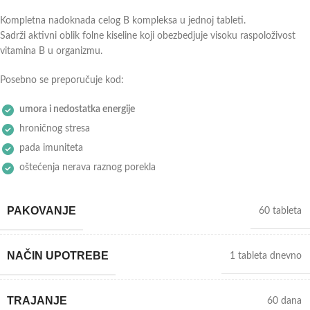
Kompletna nadoknada celog B kompleksa u jednoj tableti.
Sadrži aktivni oblik folne kiseline koji obezbedjuje visoku raspoloživost
vitamina B u organizmu.
Posebno se preporučuje kod:
umora i nedostatka energije
hroničnog stresa
pada imuniteta
oštećenja nerava raznog porekla
PAKOVANJE
60 tableta
NAČIN UPOTREBE
1 tableta dnevno
TRAJANJE
60 dana