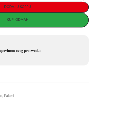
DODAJ U KORPU
KUPI ODMAH
kupovinom ovog proizvoda:
to
,
Paketi