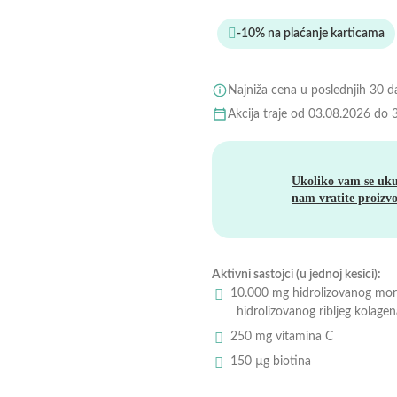
-10% na plaćanje karticama
Najniža cena u poslednjih 30 
Akcija traje od 03.08.2026 do 
Ukoliko vam se uku
nam vratite proizvo
Aktivni sastojci (u jednoj kesici):
10.000 mg hidrolizovanog mor
hidrolizovanog ribljeg kolage
250 mg vitamina C
150 µg biotina