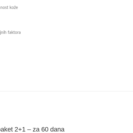
čnost kože
jnih faktora
paket 2+1 – za 60 dana