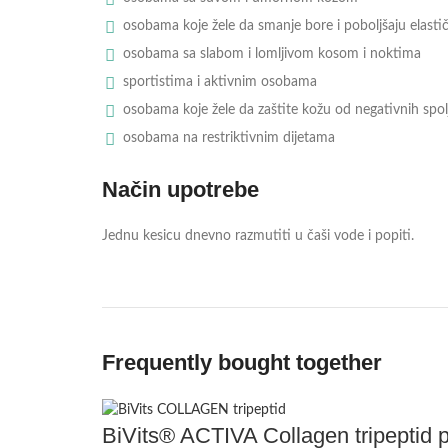
osobama koje žele da smanje bore i poboljšaju elasti
osobama sa slabom i lomljivom kosom i noktima
sportistima i aktivnim osobama
osobama koje žele da zaštite kožu od negativnih spol
osobama na restriktivnim dijetama
Način upotrebe
Jednu kesicu dnevno razmutiti u čaši vode i popiti.
Frequently bought together
BiVits® ACTIVA Collagen tripeptid 