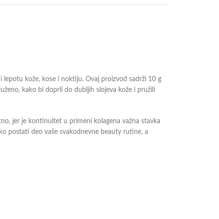
 lepotu kože, kose i noktiju. Ovaj proizvod sadrži 10 g
uženo, kako bi doprli do dubljih slojeva kože i pružili
tno, jer je kontinuitet u primeni kolagena važna stavka
 lako postati deo vaše svakodnevne beauty rutine, a