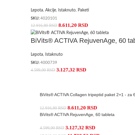
Lepota
,
Akcije
,
Istaknuto
,
Paketi
SKU:
4020101
8.611,20
RSD
12.916,80
RSD
BiVits® ACTIVA RejuvenAge, 60 tab
Lepota
,
Istaknuto
SKU:
4000739
3.127,32
RSD
4.599,00
RSD
BiVits® ACTIVA Collagen tripeptid paket 2+1 - za
8.611,20
RSD
12.916,80
RSD
BiVits® ACTIVA RejuvenAge, 60 tableta
3.127,32
RSD
4.599,00
RSD