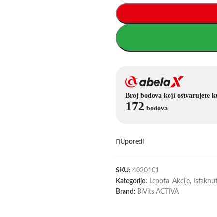
Broj bodova koji ostvarujete 
172
bodova
Uporedi
SKU:
4020101
Kategorije:
Lepota
,
Akcije
,
Istaknu
Brand:
BiVits ACTIVA