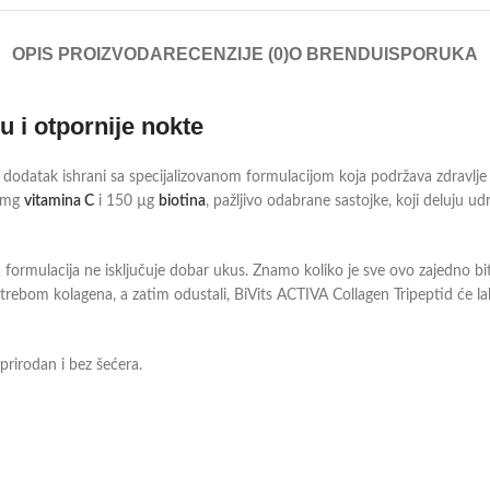
OPIS PROIZVODA
RECENZIJE (0)
O BRENDU
ISPORUKA
u i otpornije nokte
 dodatak ishrani sa specijalizovanom formulacijom koja podržava zdravlje i
0 mg
vitamina C
i 150 µg
biotina
, pažljivo odabrane sastojke, koji deluju udr
 formulacija ne isključuje dobar ukus. Znamo koliko je sve ovo zajedno bi
 upotrebom kolagena, a zatim odustali, BiVits ACTIVA Collagen Tripeptid će
prirodan i bez šećera.