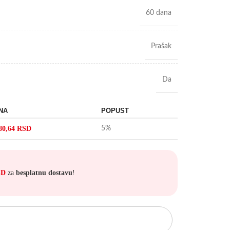
60 dana
Prašak
Da
NA
POPUST
80,64
RSD
5%
SD
za
besplatnu dostavu
!