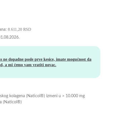
8.611,20
RSD
dana:
31.08.2026.
s ne dopadne posle prve kesice, imate mogućnost da
d, a mi ćemo vam vratiti novac.
skog kolagena (Naticol®) izmeni u > 10.000 mg
na (Naticol®)