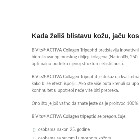
Kada želiš blistavu kožu, jaču kos
BiVits
ACTIVA Collagen Tripeptid
predstavlja inovativni
®
hidrolizovanog morskog ribljeg kolagena (Naticol
), 25
®
optimalnu podršku njenoj strukturi i elastičnosti.
BiVits
ACTIVA Collagen Tripeptid
je dokaz da kvalitetna
®
kako bi se efekti ispoljili. Ako ste više puta krenuli sa
kontinuitet u upotrebi neće više biti prepreka.
Ono što je još važno da znate jeste da je proizvod 100% 
BiVits
ACTIVA Collagen tripeptid se preporučuje:
®
osobama nakon 25. godine
osobama sa suvom i umornom kožom