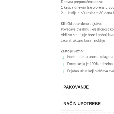
Dnevna preporučena doza:
1 kesica dnevno (rastvorena u vod
2+1 kutija = 60 kesica = 60 dana 
Klinički potvrđeno dejstvo:
Povećava čvrstinu i elastičnost ko
Vidljivo smanjuje bore i poboljšava
Jača strukturu kose i noktiju
Zašto je važno:
Kontinuitet u unosu kolagena je
Formulacija je 100% prirodna, 
Prijatan ukus koji olakšava s
PAKOVANJE
NAČIN UPOTREBE