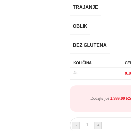
TRAJANJE
OBLIK
BEZ GLUTENA
KOLIČINA
CE
4+
8.1
Dodajte još
2.999,00
R
-
+