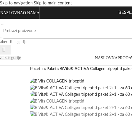
Skip to navigation
Skip to main content
BESPLA
NASLOVNA
O NAMA
Hot
Hot
Akcija
Akcija
Akcija
Akcija
Akcija
Akcija
Akcija
Akcija
Akcija
Akcija
Akcija
Akcija
Hot
Hot
Hot
Hot
Hot
Hot
Hot
zaberi Kategoriju
ve kategorije
NASLOVNA
PRODA
Početna
/
Paketi
/
BiVits® ACTIVA Collagen tripeptid pake