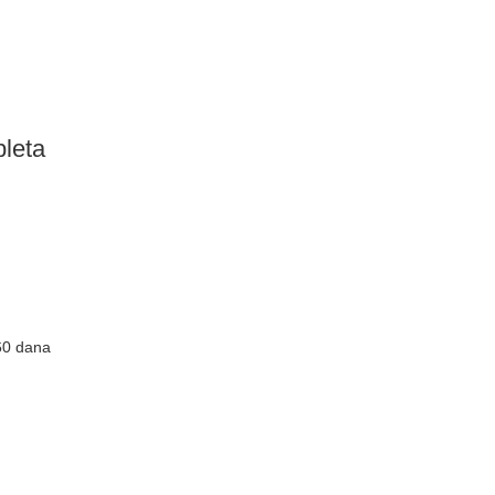
leta
 60 dana