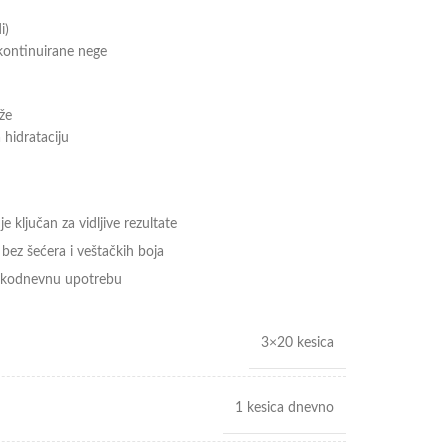
i)
kontinuirane nege
že
 hidrataciju
 ključan za vidljive rezultate
bez šećera i veštačkih boja
vakodnevnu upotrebu
3×20 kesica
1 kesica dnevno