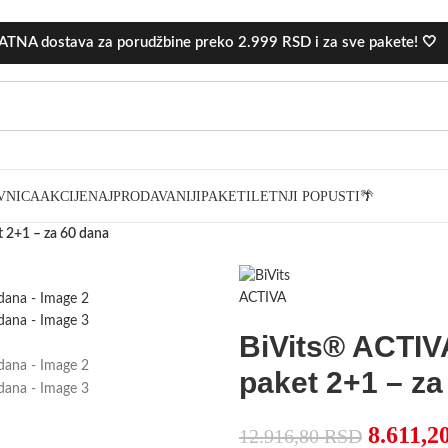
TNA dostava za porudžbine preko 2.999 RSD i za sve pakete! 🤍
VNICA
AKCIJE
NAJPRODAVANIJI
PAKETI
LETNJI POPUSTI🌴
t 2+1 – za 60 dana
BiVits® ACTIVA
paket 2+1 – za
8.611,2
12.916,80
RSD