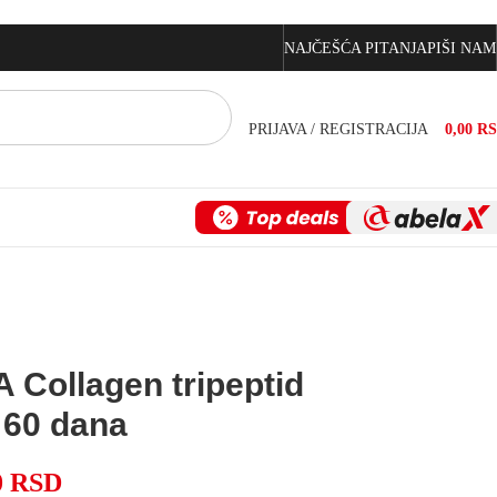
NAJČEŠĆA PITANJA
PIŠI NAM
PRIJAVA / REGISTRACIJA
0,00
R
 Collagen tripeptid
 60 dana
0
RSD