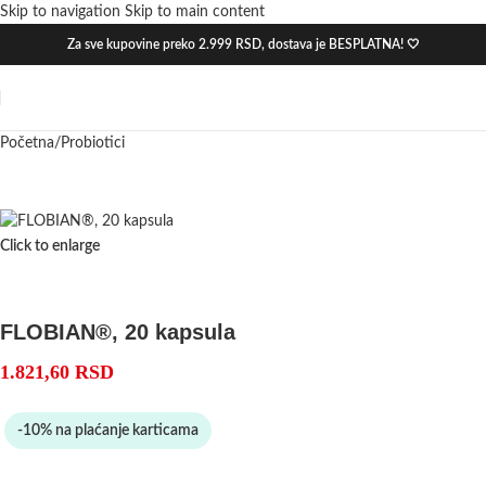
Skip to navigation
Skip to main content
Akcija
Za sve kupovine preko 2.999 RSD, dostava je BESPLATNA! 🤍
Novo
Početna
/
Probiotici
Click to enlarge
FLOBIAN®, 20 kapsula
1.821,60
RSD
-10% na plaćanje karticama