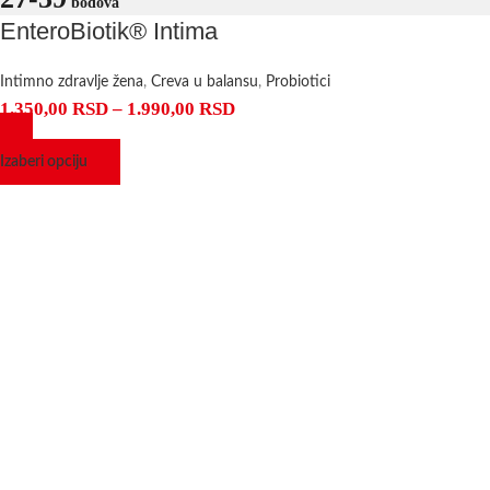
bodova
EnteroBiotik® Intima
Intimno zdravlje žena
,
Creva u balansu
,
Probiotici
1.350,00
RSD
–
1.990,00
RSD
Izaberi opciju