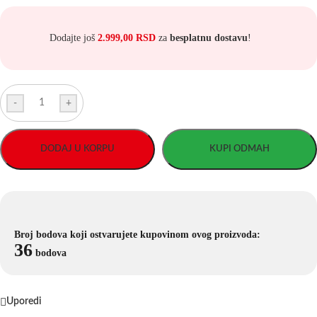
Dodajte još
2.999,00
RSD
za
besplatnu dostavu
!
-
+
DODAJ U KORPU
KUPI ODMAH
Broj bodova koji ostvarujete kupovinom ovog proizvoda:
36
bodova
Uporedi