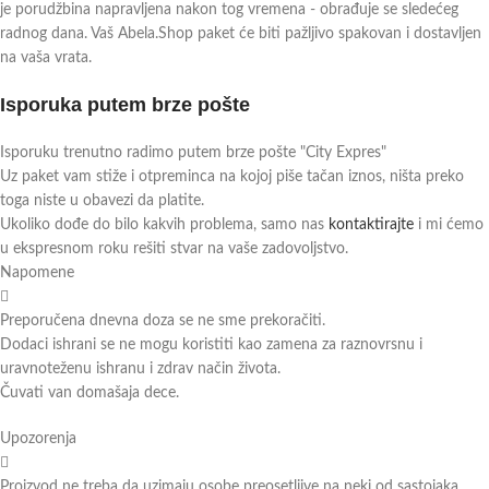
je porudžbina napravljena nakon tog vremena - obrađuje se sledećeg
radnog dana. Vaš Abela.Shop paket će biti pažljivo spakovan i dostavljen
na vaša vrata.
Isporuka putem brze pošte
Isporuku trenutno radimo putem brze pošte "City Expres"
Uz paket vam stiže i otpreminca na kojoj piše tačan iznos, ništa preko
toga niste u obavezi da platite.
Ukoliko dođe do bilo kakvih problema, samo nas
kontaktirajte
i mi ćemo
u ekspresnom roku rešiti stvar na vaše zadovoljstvo.
Napomene
Preporučena dnevna doza se ne sme prekoračiti.
Dodaci ishrani se ne mogu koristiti kao zamena za raznovrsnu i
uravnoteženu ishranu i zdrav način života.
Čuvati van domašaja dece.
Upozorenja
Proizvod ne treba da uzimaju osobe preosetljive na neki od sastojaka