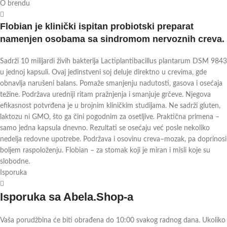
O brendu
Flobian je klinički ispitan probiotski preparat
namenjen osobama sa sindromom nervoznih creva.
Sadrži 10 milijardi živih bakterija Lactiplantibacillus plantarum DSM 9843
u jednoj kapsuli. Ovaj jedinstveni soj deluje direktno u crevima, gde
obnavlja narušeni balans. Pomaže smanjenju nadutosti, gasova i osećaja
težine. Podržava uredniji ritam pražnjenja i smanjuje grčeve. Njegova
efikasnost potvrđena je u brojnim kliničkim studijama. Ne sadrži gluten,
laktozu ni GMO, što ga čini pogodnim za osetljive. Praktična primena –
samo jedna kapsula dnevno. Rezultati se osećaju već posle nekoliko
nedelja redovne upotrebe. Podržava i osovinu creva–mozak, pa doprinosi
boljem raspoloženju. Flobian – za stomak koji je miran i misli koje su
slobodne.
Isporuka
Isporuka sa Abela.Shop-a
Vaša porudžbina će biti obrađena do 10:00 svakog radnog dana. Ukoliko