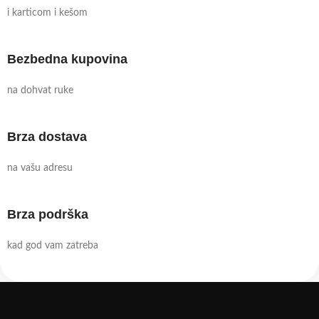
i karticom i kešom
Bezbedna kupovina
na dohvat ruke
Brza dostava
na vašu adresu
Brza podrška
kad god vam zatreba