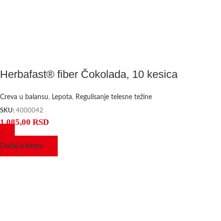
Herbafast® fiber Čokolada, 10 kesica
Creva u balansu
,
Lepota
,
Regulisanje telesne težine
SKU:
4000042
1.085,00
RSD
Dodaj u korpu