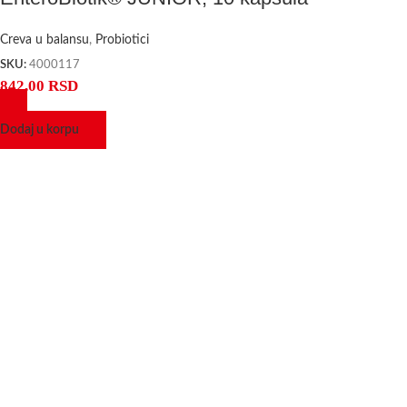
Creva u balansu
,
Probiotici
SKU:
4000117
842,00
RSD
Dodaj u korpu