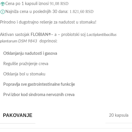
91,08
RSD
Cena po 1 kapsuli iznosi
1.821,60
RSD
Najniža cena u poslednjih 30 dana:
Prirodno i dugotrajno rešenje za nadutost u stomaku!
Aktivan sastojak
FLOBIAN
– a – probiotski soj
Lactiplantibacillus
®
plantarum DSM 9843
doprinosi:
Otklanjanju nadutosti i gasova
Reguliše pražnjenje creva
Otklanja bol u stomaku
Popravlja sve gastrointestinalne funkcije
Prvi izbor kod sindroma nervoznih creva
PAKOVANJE
20 kapsula