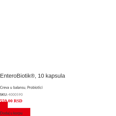
EnteroBiotik®, 10 kapsula
Creva u balansu
,
Probiotici
SKU:
4000590
559,00
RSD
Dodaj u korpu