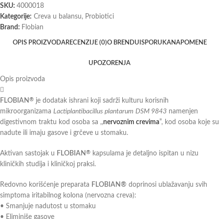
SKU:
4000018
Kategorije:
Creva u balansu
,
Probiotici
Brand:
Flobian
OPIS PROIZVODA
RECENZIJE (0)
O BRENDU
ISPORUKA
NAPOMENE
UPOZORENJA
Opis proizvoda
FLOBIAN
je dodatak ishrani koji sadrži kulturu korisnih
®
mikroorganizama
Lactiplantibacillus plantarum
DSM 9843
namenjen
digestivnom traktu kod osoba sa ,,
nervoznim crevima
”, kod osoba koje su
nadute ili imaju gasove i grčeve u stomaku.
Aktivan sastojak u
FLOBIAN
kapsulama je detaljno ispitan u nizu
®
kliničkih studija i kliničkoj praksi.
Redovno korišćenje preparata
FLOBIAN®
doprinosi ublažavanju svih
simptoma iritabilnog kolona (nervozna creva):
• Smanjuje nadutost u stomaku
• Eliminiše gasove