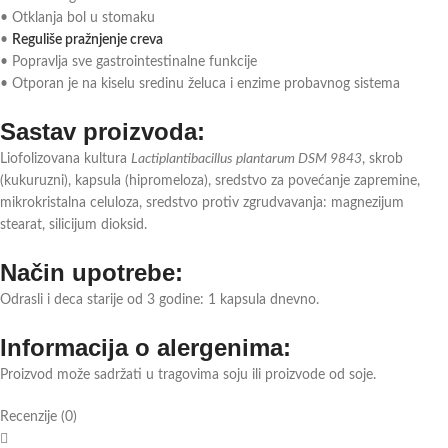
• Otklanja bol u stomaku
•
Reguliše pražnjenje creva
• Popravlja sve gastrointestinalne funkcije
• Otporan je na kiselu sredinu želuca i enzime probavnog sistema
Sastav proizvoda:
Liofolizovana kultura
Lactiplantibacillus plantarum DSM 9843
, skrob
(kukuruzni), kapsula (hipromeloza), sredstvo za povećanje zapremine,
mikrokristalna celuloza, sredstvo protiv zgrudvavanja: magnezijum
stearat, silicijum dioksid.
Način upotrebe:
Odrasli i deca starije od 3 godine: 1 kapsula dnevno.
Informacija o alergenima:
Proizvod može sadržati u tragovima soju ili proizvode od soje.
Recenzije (0)