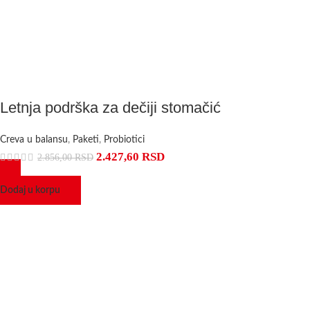
Letnja podrška za dečiji stomačić
Creva u balansu
,
Paketi
,
Probiotici
2.427,60
RSD
2.856,00
RSD
Dodaj u korpu