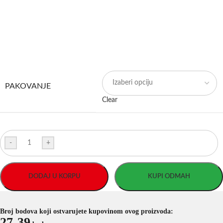
PAKOVANJE
Clear
-
+
DODAJ U KORPU
KUPI ODMAH
Broj bodova koji ostvarujete kupovinom ovog proizvoda:
27-39